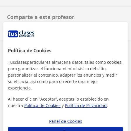
Comparte a este profesor
Política de Cookies
¿Hay algún error en este perfil?
Cuéntanos
Tusclasesparticulares almacena datos, tales como cookies,
para garantizar el funcionamiento básico del sitio,
Tus clases particulares
Español para extranjeros
Valencia
doy clases particulares de español para extranjeros, económi...
Sueca
personalizar el contenido, adaptar los anuncios y medir
su eficacia, así como para ofrecerte una mejor
Otros profesores de Español para
experiencia.
extranjeros en Sueca que pueden
Al hacer clic en “Aceptar”, aceptas lo establecido en
interesarte
nuestra
Política de Cookies
y
Política de Privacidad
.
Panel de Cookies