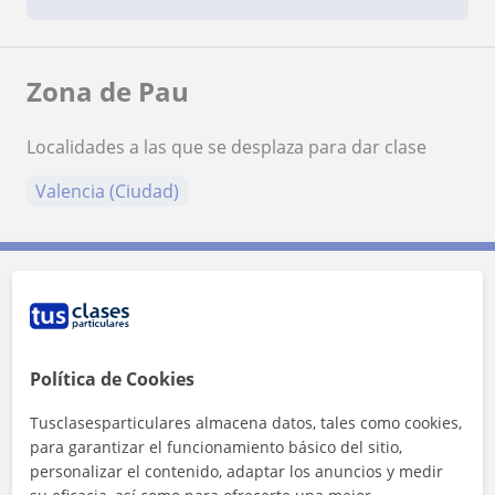
Zona de Pau
Localidades a las que se desplaza para dar clase
Valencia (Ciudad)
Contacta con Pau
Tarifa
12
€/h
Política de Cookies
1ª clase gratis
Tusclasesparticulares almacena datos, tales como cookies,
para garantizar el funcionamiento básico del sitio,
personalizar el contenido, adaptar los anuncios y medir