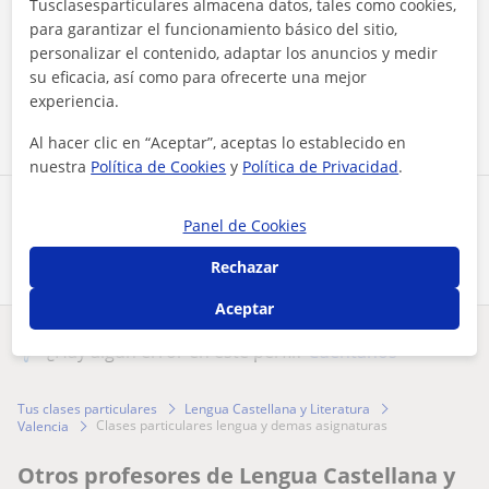
Tusclasesparticulares almacena datos, tales como cookies,
para garantizar el funcionamiento básico del sitio,
Al hacer clic, aceptas nuestro
aviso legal
y de
privacidad
personalizar el contenido, adaptar los anuncios y medir
su eficacia, así como para ofrecerte una mejor
Contactar ahora
experiencia.
Al hacer clic en “Aceptar”, aceptas lo establecido en
nuestra
Política de Cookies
y
Política de Privacidad
.
Comparte a este profesor
Panel de Cookies
Rechazar
Aceptar
¿Hay algún error en este perfil?
Cuéntanos
Tus clases particulares
Lengua Castellana y Literatura
clases particulares lengua y demas asignaturas
Valencia
Otros profesores de Lengua Castellana y