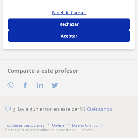
Panel de Cookies
Al hacer clic, aceptas nuestro
aviso legal
y de
privacidad
Rechazar
Aceptar
Contactar ahora
Comparte a este profesor
¿Hay algún error en este perfil?
Cuéntanos
Tus clases particulares
On-line
Diseño Gráfico
clases particulares online de photoshop e illustrator