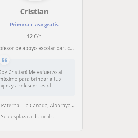
Cristian
Primera clase gratis
12
€/h
ofesor de apoyo escolar particular para niños y adolescentes
Soy Cristian! Me esfuerzo al
máximo para brindar a tus
hijos y adolescentes el
apoyo...
Paterna - La Cañada, Alboraya, Mislata, Valencia Capital, Xirivella
Se desplaza a domicilio