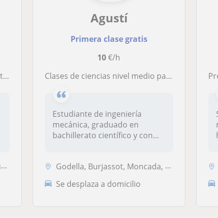
Agustí
Primera clase gratis
10
€/h
os
Clases de ciencias nivel medio para ESO o BACH
Pr
Estudiante de ingeniería
mecánica, graduado en
.
bachillerato científico y con
muchas...
.
Godella, Burjassot, Moncada, Rocafort
Se desplaza a domicilio