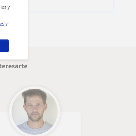
ios y
ies
y
teresarte