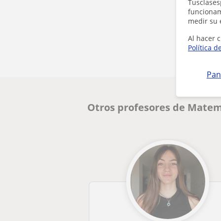
Tusclases
funcionami
medir su 
Al hacer c
Política d
Pan
Otros profesores de Matem