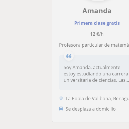
Amanda
Primera clase gratis
12
€/h
profesora particular de matemáticas básicas para niños de 12 a 17 añ
Soy Amanda, actualmente
estoy estudiando una carrera
universitaria de ciencias. Las..
La Pobla de Vallbona, Benaguasil, L'Eliana, Bétera, Godella, Paterna -..
Se desplaza a domicilio