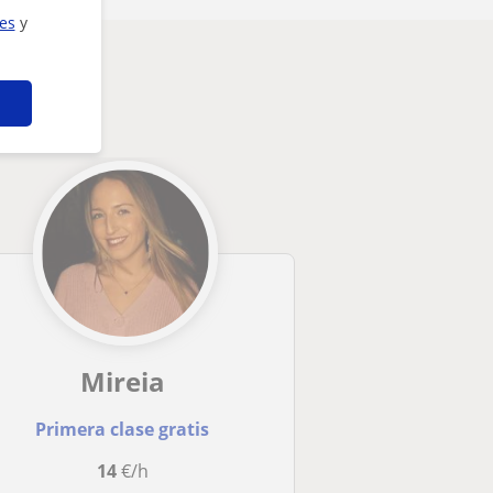
ies
y
Mireia
Primera clase gratis
14
€/h