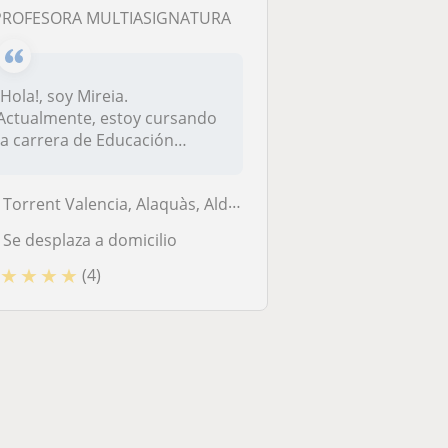
PROFESORA MULTIASIGNATURA
¡Hola!, soy Mireia.
Actualmente, estoy cursando
la carrera de Educación
Primaria, en...
Torrent Valencia, Alaquàs, Aldaia, Picanya, Torrent (Valencia)
Se desplaza a domicilio
★
★
★
★
(4)