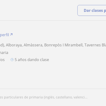
Dar clases 
perfil
ad), Alboraya, Almàssera, Bonrepòs I Mirambell, Tavernes B
maria
dos
5 años dando clase
ses particulares de primaria (inglés, castellano, valenci...