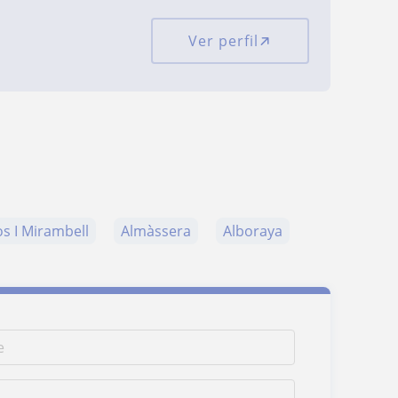
Ver perfil
s I Mirambell
Almàssera
Alboraya