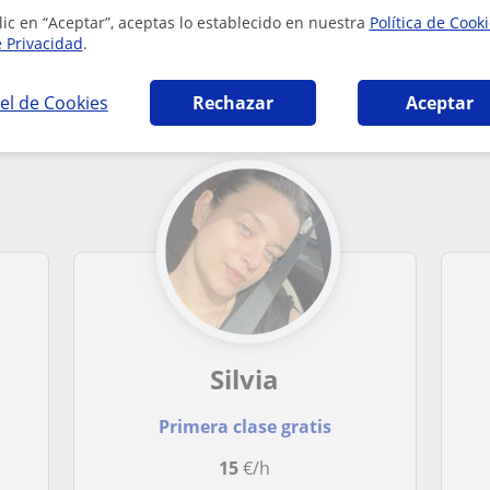
lic en “Aceptar”, aceptas lo establecido en nuestra
Política de Cook
e Privacidad
.
ia en Valencia que pueden interesarte
el de Cookies
Rechazar
Aceptar
Silvia
Primera clase gratis
15
€/h