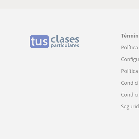
Términ
Polític
Configu
Polític
Condici
Condic
Seguri