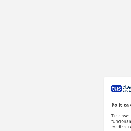
Política
Tusclases
funcionami
medir su 