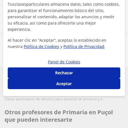
Tusclasesparticulares almacena datos, tales como cookies,
para garantizar el funcionamiento básico del sitio,
Contactar ahora
personalizar el contenido, adaptar los anuncios y medir
su eficacia, así como para ofrecerte una mejor
experiencia.
Al hacer clic en “Aceptar”, aceptas lo establecido en
Comparte a este profesor
nuestra
Política de Cookies
y
Política de Privacidad
.
Panel de Cookies
Rechazar
¿Hay algún error en este perfil?
Cuéntanos
Aceptar
Tus clases particulares
Primaria
Valencia
Puçol
clases particulares de refuerzo para alumnos de primaria y e...
Otros profesores de Primaria en Puçol
que pueden interesarte