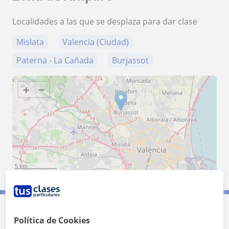
Localidades a las que se desplaza para dar clase
Mislata
Valencia (Ciudad)
Paterna - La Cañada
Burjassot
+
−
5 km
3 mi
Leaflet
| ©
OpenStreetMap
contributors
Contacta con Amparo
Política de Cookies