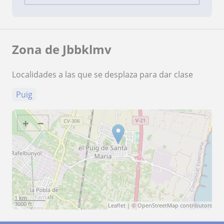
Zona de Jbbklmv
Localidades a las que se desplaza para dar clase
Puig
+
−
1 km
3000 ft
Leaflet
| ©
OpenStreetMap
contributors