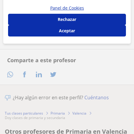
Panel de Cookies
Al hacer clic, aceptas nuestro
aviso legal
y de
privacidad
Rechazar
Contactar ahora
Aceptar
Comparte a este profesor
¿Hay algún error en este perfil?
Cuéntanos
Tus clases particulares
Primaria
Valencia
doy clases de primaria y secundaria
Otros profesores de Primaria en Valencia