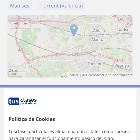
Manises
Torrent (Valencia)
+
−
2 km
1 mi
Leaflet
| ©
OpenStreetMap
contributors
Contacta con Saúl
Política de Cookies
Tarifa
9
€/h
Tusclasesparticulares almacena datos, tales como cookies,
1ª clase gratis
para garantizar el funcionamiento básico del sitio,