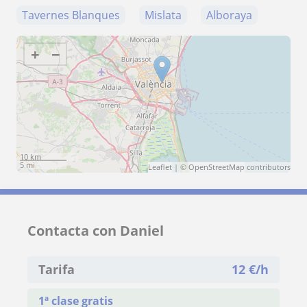
Tavernes Blanques
Mislata
Alboraya
+
−
10 km
5 mi
Leaflet
| ©
OpenStreetMap
contributors
Contacta con Daniel
Tarifa
12
€/h
1ª clase gratis