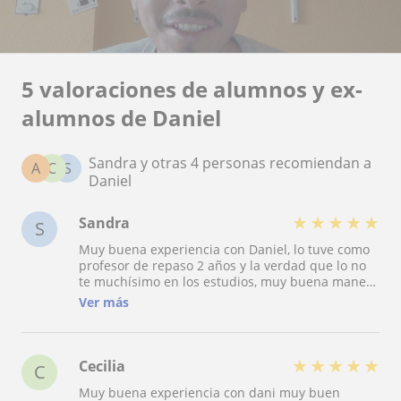
5 valoraciones de alumnos y ex-
alumnos de Daniel
Sandra y otras 4 personas recomiendan a
A
C
S
Daniel
★
★
★
★
★
Sandra
S
Muy buena experiencia con Daniel, lo tuve como
profesor de repaso 2 años y la verdad que lo no
te muchísimo en los estudios, muy buena manera
de enseñar a sus alumnos, se hacen muy
Ver más
divertidas sus clases y no se hace para nada
pesadas sus clases. Lo recomiendo ??
★
★
★
★
★
Cecilia
C
Muy buena experiencia con dani muy buen