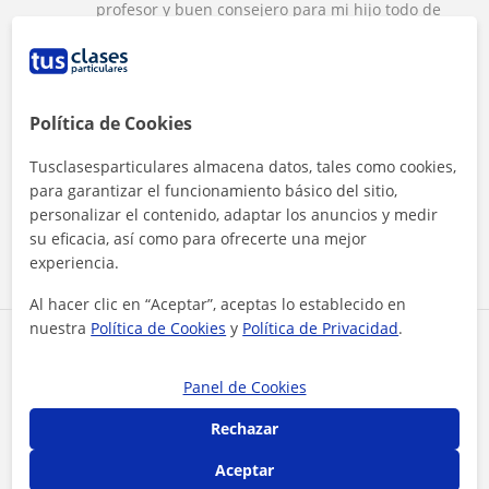
profesor y buen consejero para mi hijo todo de
diez
★
★
★
★
★
Alba
A
Política de Cookies
Lo más destacable en el sería si paciencia y
compromiso. Hace de los deberes y trabajos su
Tusclasesparticulares almacena datos, tales como cookies,
faena también y no le importa el tiempo con tal
para garantizar el funcionamiento básico del sitio,
de que quede acabado.
personalizar el contenido, adaptar los anuncios y medir
su eficacia, así como para ofrecerte una mejor
experiencia.
Ver todas las valoraciones
Al hacer clic en “Aceptar”, aceptas lo establecido en
nuestra
Política de Cookies
y
Política de Privacidad
.
Reconocimientos
Panel de Cookies
Profesor Voluntario
Rechazar
Daniel es voluntario en TusClases Solidarias
Aceptar