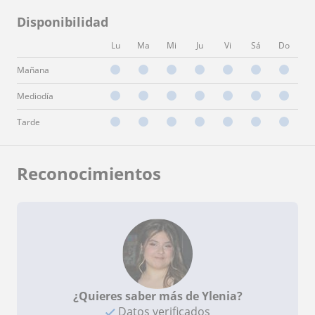
Disponibilidad
Lu
Ma
Mi
Ju
Vi
Sá
Do
Mañana
Mediodía
Tarde
Reconocimientos
¿Quieres saber más de Ylenia?
Datos verificados