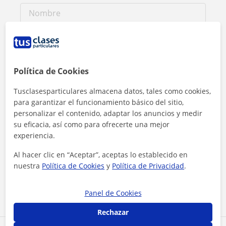
Política de Cookies
Tusclasesparticulares almacena datos, tales como cookies,
para garantizar el funcionamiento básico del sitio,
personalizar el contenido, adaptar los anuncios y medir
su eficacia, así como para ofrecerte una mejor
experiencia.
Al hacer clic, aceptas nuestro
aviso legal
y de
privacidad
Al hacer clic en “Aceptar”, aceptas lo establecido en
nuestra
Política de Cookies
y
Política de Privacidad
.
Contactar ahora
Panel de Cookies
Rechazar