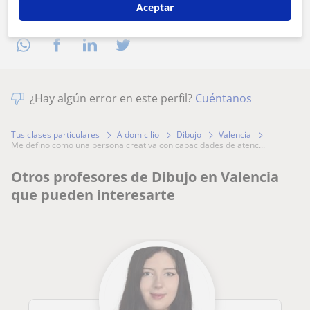
Aceptar
Comparte a este profesor
¿Hay algún error en este perfil?
Cuéntanos
Tus clases particulares
A domicilio
Dibujo
Valencia
me defino como una persona creativa con capacidades de atenc...
Otros profesores de Dibujo en Valencia
que pueden interesarte