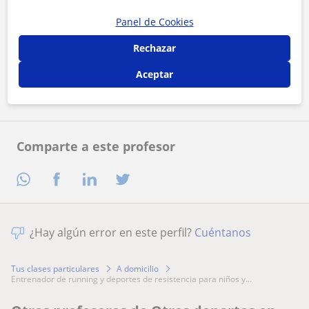
Panel de Cookies
Al hacer clic, aceptas nuestro
aviso legal
y de
privacidad
Rechazar
Contactar ahora
Aceptar
Comparte a este profesor
¿Hay algún error en este perfil?
Cuéntanos
Tus clases particulares
A domicilio
entrenador de running y deportes de resistencia para niños y...