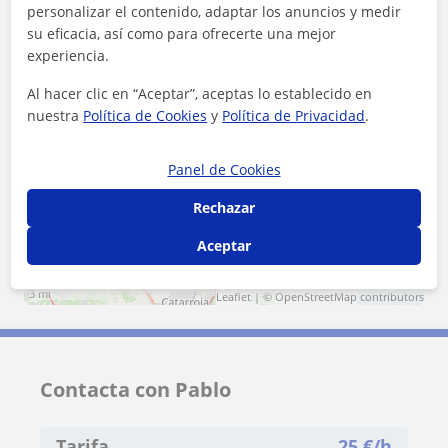
personalizar el contenido, adaptar los anuncios y medir
su eficacia, así como para ofrecerte una mejor
Valencia (Ciudad)
Tavernes Blanques
experiencia.
Mislata
Alboraya
Al hacer clic en “Aceptar”, aceptas lo establecido en
nuestra
Política de Cookies
y
Política de Privacidad
.
+
−
Panel de Cookies
Rechazar
Aceptar
5 km
3 mi
Leaflet
| ©
OpenStreetMap
contributors
Contacta con Pablo
Tarifa
25
€/h