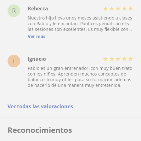
Good energy, no pressure, just solid work.
Definitely recommend.
★
★
★
★
★
Rebecca
R
Nuestro hijo lleva unos meses asistiendo a clases
con Pablo y le encantan. Pablo es genial con él y
las sesiones son excelentes. Es muy flexible con
su disponibilidad y tiene precios muy razonables.
Ver más
Muy recomendable
★
★
★
★
★
Ignacio
I
Pablo es un gran entrenador, con muy buen trato
con los niños. Aprenden muchos conceptos de
baloncesto,muy útiles para su formación,además
de hacerlo de una manera muy entretenida.
Ver todas las valoraciones
Reconocimientos