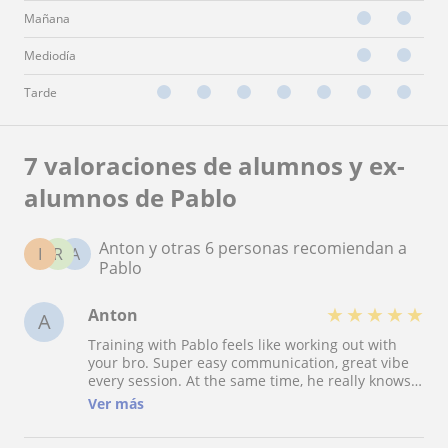
Mañana
Mediodía
Tarde
7 valoraciones de alumnos y ex-
alumnos de Pablo
Anton y otras 6 personas recomiendan a
I
R
A
Pablo
★
★
★
★
★
Anton
A
Training with Pablo feels like working out with
your bro. Super easy communication, great vibe
every session. At the same time, he really knows
what he’s doing. Pays a lot of attention to details,
Ver más
explains things simply, gives feedback that
actually sticks, and you can feel the progress.