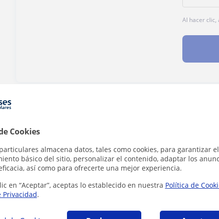
Al hacer clic
¿Hay algún error en este perfil?
Cuéntanos
 de Cookies
particulares almacena datos, tales como cookies, para garantizar el
ento básico del sitio, personalizar el contenido, adaptar los anunc
eficacia, así como para ofrecerte una mejor experiencia.
ador personal en Valencia que pueden intere
lic en “Aceptar”, aceptas lo establecido en nuestra
Política de Cook
e Privacidad
.