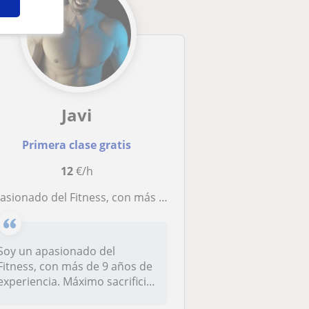
Javi
Primera clase gratis
12
€/h
nado del Fitness, con más de 9 años de experiencia. Resultados 100 % con el método de entrenamiento America y nutrición deportiva. Entrenador
Soy un apasionado del
Fitness, con más de 9 años de
experiencia. Máximo sacrificio
y...