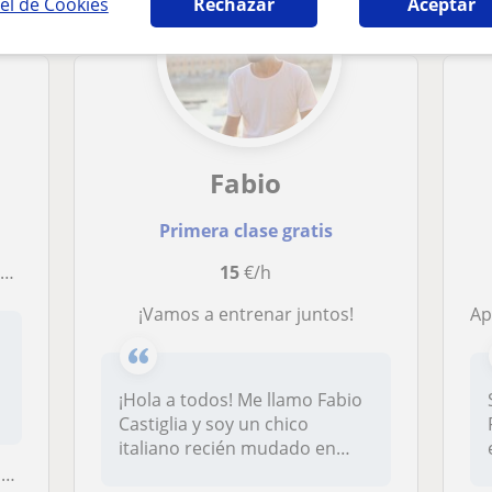
el de Cookies
Rechazar
Aceptar
Fabio
Primera clase gratis
l
15
€/h
¡Vamos a entrenar juntos!
Apasio
¡Hola a todos! Me llamo Fabio
Castiglia y soy un chico
italiano recién mudado en
Val...
í