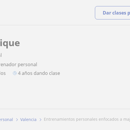
Dar clases 
rique
l
renador personal
dos
4 años dando clase
entrenamientos personales enfocados a majo
ersonal
Valencia