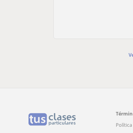
V
Términ
Polític