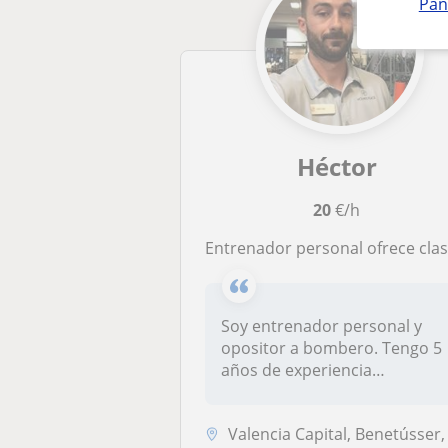
Pan
Héctor
20
€/h
Entrenador personal ofrece clases presenciales en valencia capita
Soy entrenador personal y
opositor a bombero. Tengo 5
años de experiencia
trabajando...
Valencia Capital, Benetússer, Lugar Nuevo de la Corona, Sedav