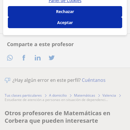
Panel de Cookies
Rechazar
Contactar ahora
Aceptar
Comparte a este profesor
¿Hay algún error en este perfil?
Cuéntanos
Tus clases particulares
A domicilio
Matemáticas
Valencia
estudiante de atención a personas en situación de dependenci...
Otros profesores de Matemáticas en
Corbera que pueden interesarte