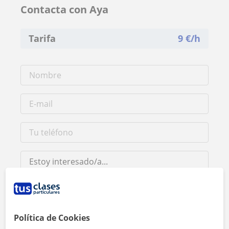
Contacta con Aya
Tarifa
9
€/h
Política de Cookies
Al hacer clic, aceptas nuestro
aviso legal
y de
privacidad