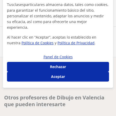
Tusclasesparticulares almacena datos, tales como cookies,
Contactar ahora
para garantizar el funcionamiento básico del sitio,
personalizar el contenido, adaptar los anuncios y medir
su eficacia, así como para ofrecerte una mejor
experiencia.
Comparte a este profesor
Al hacer clic en “Aceptar”, aceptas lo establecido en
nuestra
Política de Cookies
y
Política de Privacidad
.
Panel de Cookies
Rechazar
¿Hay algún error en este perfil?
Cuéntanos
Aceptar
Tus clases particulares
Dibujo
Valencia
estudiante de 2 de bachillerato humanístico-social,puedo dar...
Otros profesores de Dibujo en Valencia
que pueden interesarte