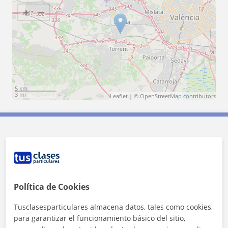
+
−
5 km
3 mi
Leaflet
| ©
OpenStreetMap
contributors
Contacta con Tania
Tarifa
9
€/h
Política de Cookies
1ª clase gratis
Tusclasesparticulares almacena datos, tales como cookies,
para garantizar el funcionamiento básico del sitio,