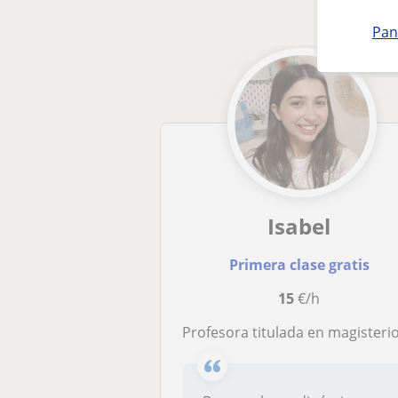
Pan
Isabel
Primera clase gratis
15
€/h
Profesora titulada en magisterio infantil y primaria con gran experiencia en clases de refuerzo de todas las asignatu