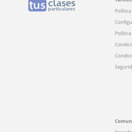
Polític
Configu
Polític
Condici
Condic
Seguri
Comun