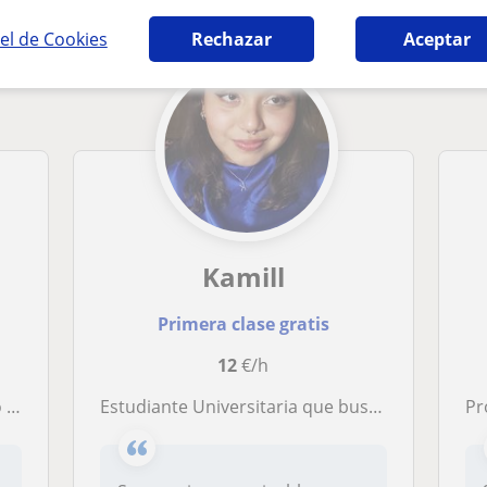
el de Cookies
Rechazar
Aceptar
Kamill
Primera clase gratis
12
€/h
ras.
Estudiante Universitaria que busca dar clases particulares para ganar un poco de dinero extra, no dudes en contactarme!
Pr