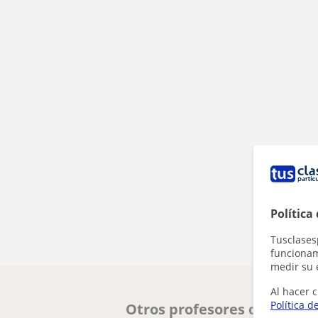
Política
Tusclases
funcionami
medir su 
Al hacer c
Política d
Otros profesores de Primar