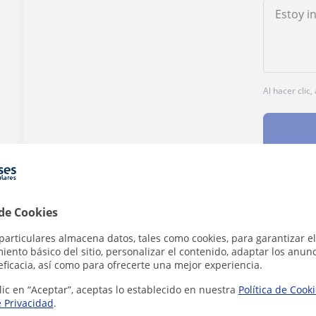
Al hacer clic
¿Hay algún error en este perfil?
Cuéntanos
 de Cookies
particulares almacena datos, tales como cookies, para garantizar el
ento básico del sitio, personalizar el contenido, adaptar los anunc
eficacia, así como para ofrecerte una mejor experiencia.
lic en “Aceptar”, aceptas lo establecido en nuestra
Política de Cook
e Privacidad
.
ia en Valencia que pueden interesarte