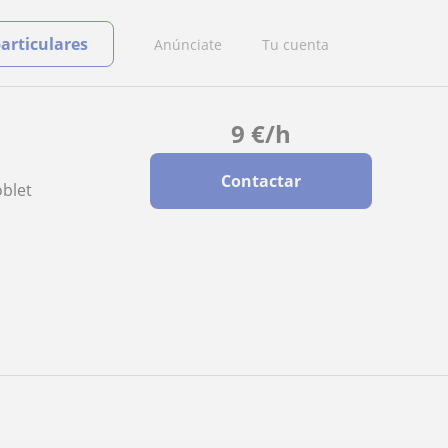
particulares
Anúnciate
Tu cuenta
9
€
/h
Contactar
oblet