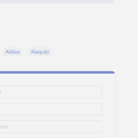
Aldaia
Alaquàs