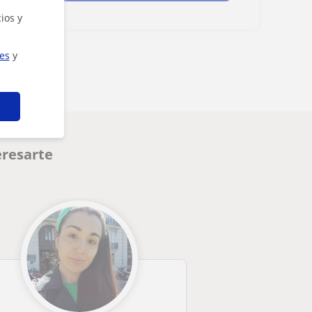
ios y
ies
y
eresarte