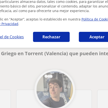
particulares almacena datos, tales como cookies, para garantizar el
ento básico del sitio, personalizar el contenido, adaptar los anunc
eficacia, así como para ofrecerte una mejor experiencia.
¿Hay algún error en este perfil?
Cuéntanos
lic en “Aceptar”, aceptas lo establecido en nuestra
Política de Cook
e Privacidad
.
el de Cookies
Rechazar
Aceptar
y Griego en Torrent (Valencia) que pueden int