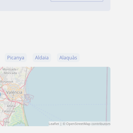
Picanya
Aldaia
Alaquàs
Leaflet
| ©
OpenStreetMap
contributors