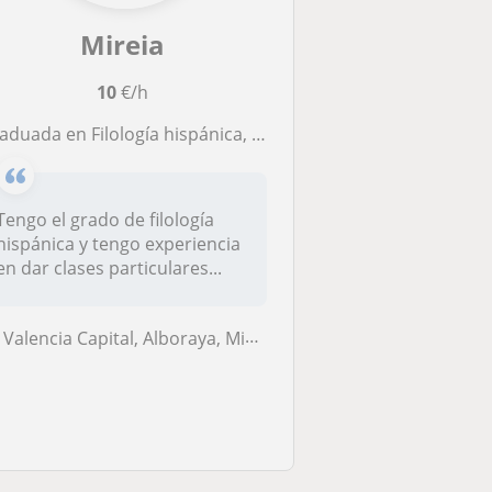
Mireia
10
€/h
duada en Filología hispánica, conocimientos de castellano, valenciano, francés, latín y griego.
Tengo el grado de filología
hispánica y tengo experiencia
en dar clases particulares...
Valencia Capital, Alboraya, Mislata, Tavernes Blanques