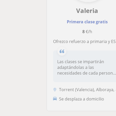
Valeria
Primera clase gratis
8
€/h
Ofrezco refuerzo a primaria y ESO, pero actualmente estoy finalizando el bachillerato humanístico y también puedo ayudar en latín y griego a nivel de bachiller
Las clases se impartirán
adaptándolas a las
necesidades de cada persona
Reforzando...
Torrent (Valencia), Alboraya, Mislata, Tavernes Blanques, Valencia Cap...
Se desplaza a domicilio