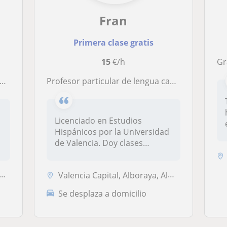
Fran
Primera clase gratis
15
€/h
Gra
Profesor particular de lengua castellana y literatura, latín y griego en Valencia!
Licenciado en Estudios
Hispánicos por la Universidad
.
de Valencia. Doy clases
particu...
Valencia Capital, Alboraya, Almàssera, Tavernes Blanques
Se desplaza a domicilio