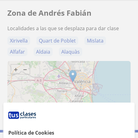
Zona de Andrés Fabián
Localidades a las que se desplaza para dar clase
Xirivella
Quart de Poblet
Mislata
Alfafar
Aldaia
Alaquàs
+
−
10 km
5 mi
Leaflet
| ©
OpenStreetMap
contributors
Política de Cookies