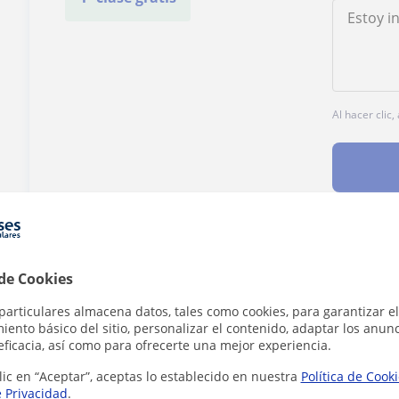
Al hacer clic
¿Hay algún error en este perfil?
Cuéntanos
 de Cookies
particulares almacena datos, tales como cookies, para garantizar el
ento básico del sitio, personalizar el contenido, adaptar los anunc
eficacia, así como para ofrecerte una mejor experiencia.
lic en “Aceptar”, aceptas lo establecido en nuestra
Política de Cook
 Castellana y Literatura en Valencia que pue
e Privacidad
.