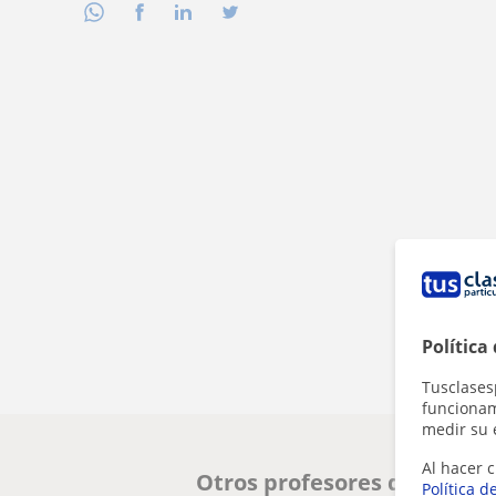
Política
Tusclases
funcionami
medir su 
Al hacer c
Otros profesores de Lengua
Política d