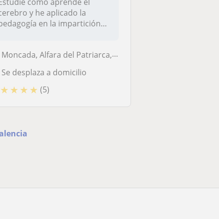
Estudié cómo aprende el
cerebro y he aplicado la
pedagogía en la impartición
de clas...
Moncada, Alfara del Patriarca, Rocafort, Vinalesa
Se desplaza a domicilio
★
★
★
★
(5)
alencia