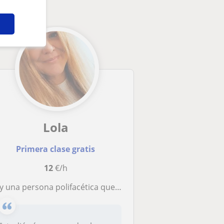
Lola
Primera clase gratis
12
€/h
una persona polifacética que me gusta dar clases y ayudar al desarrollo formativo del estudiante