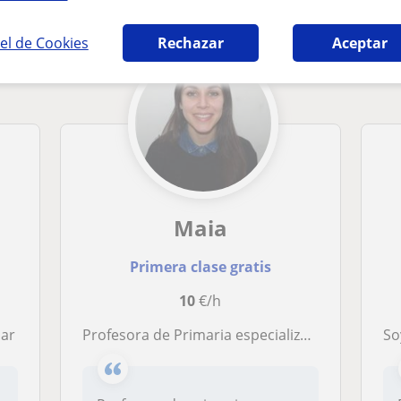
el de Cookies
Rechazar
Aceptar
Maia
Primera clase gratis
10
€/h
lar
Profesora de Primaria especializada en niños entre 6 y 12 años
Soy 