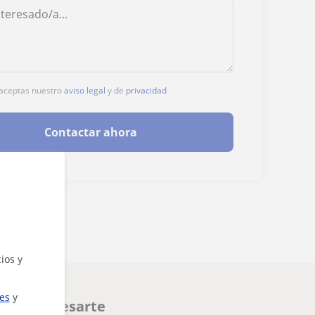
, aceptas nuestro
aviso legal
y de
privacidad
Contactar ahora
ios y
ies
y
den interesarte