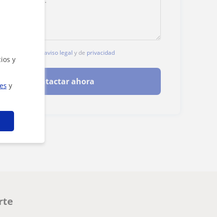
, aceptas nuestro
aviso legal
y de
privacidad
ios y
Contactar ahora
ies
y
rte