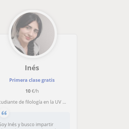
Inés
Primera clase gratis
10
€/h
iante de filología en la UV muy motivada y paciente busca dar clases particulares a niños de primaria
Soy Inés y busco impartir