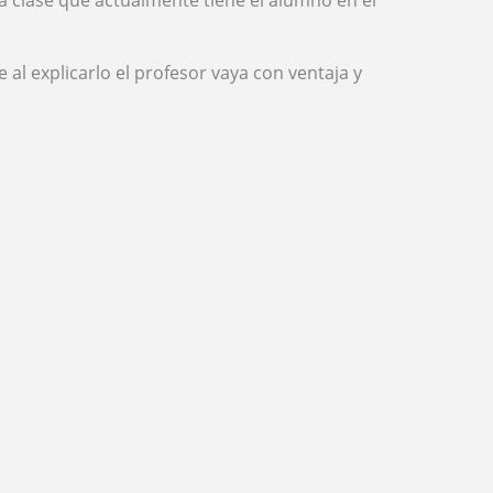
a clase que actualmente tiene el alumno en el
l explicarlo el profesor vaya con ventaja y