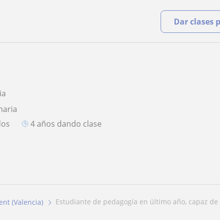
Dar clases 
a
ia
maria
dos
4 años dando clase
estudiante de pedagogía en último año, capaz de 
ent (Valencia)