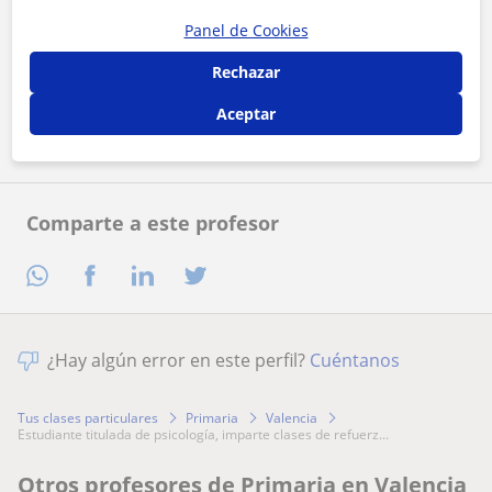
Panel de Cookies
Al hacer clic, aceptas nuestro
aviso legal
y de
privacidad
Rechazar
Contactar ahora
Aceptar
Comparte a este profesor
¿Hay algún error en este perfil?
Cuéntanos
Tus clases particulares
Primaria
Valencia
estudiante titulada de psicología, imparte clases de refuerz...
Otros profesores de Primaria en Valencia