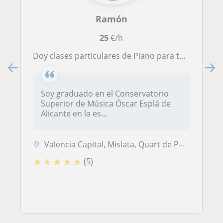
Ramón
25
€/h
Doy clases particulares de Piano para todos los niveles. También refuerzo de Teoría y Lenguaje Musical
Soy graduado en el Conservatorio
Superior de Música Óscar Esplá de
Alicante en la es...
Valencia Capital, Mislata, Quart de Poblet, Xirivella, Alaquàs
★
★
★
★
★
(5)