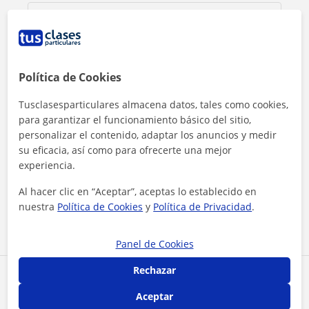
Política de Cookies
Tusclasesparticulares almacena datos, tales como cookies,
para garantizar el funcionamiento básico del sitio,
personalizar el contenido, adaptar los anuncios y medir
su eficacia, así como para ofrecerte una mejor
experiencia.
Al hacer clic, aceptas nuestro
aviso legal
y de
privacidad
Al hacer clic en “Aceptar”, aceptas lo establecido en
nuestra
Política de Cookies
y
Política de Privacidad
.
Contactar ahora
Panel de Cookies
Rechazar
Comparte a este profesor
Aceptar