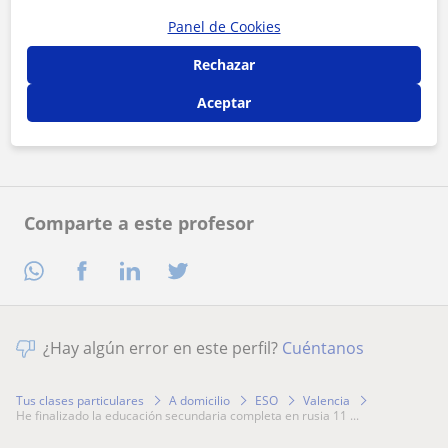
Panel de Cookies
Al hacer clic, aceptas nuestro
aviso legal
y de
privacidad
Rechazar
Aceptar
Contactar ahora
Comparte a este profesor
¿Hay algún error en este perfil?
Cuéntanos
Tus clases particulares
A domicilio
ESO
Valencia
he finalizado la educación secundaria completa en rusia 11 ...