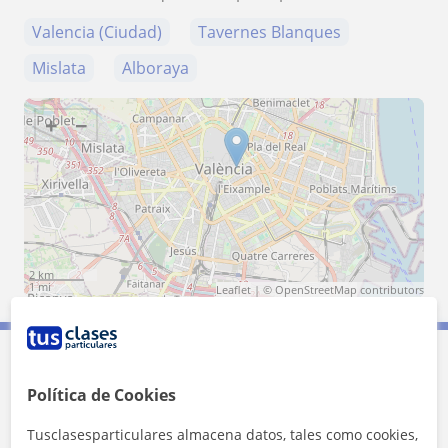
Valencia (Ciudad)
Tavernes Blanques
Mislata
Alboraya
+
−
2 km
1 mi
Leaflet
| ©
OpenStreetMap
contributors
Contacta con Yago
Política de Cookies
Tusclasesparticulares almacena datos, tales como cookies,
Tarifa
12
€/h