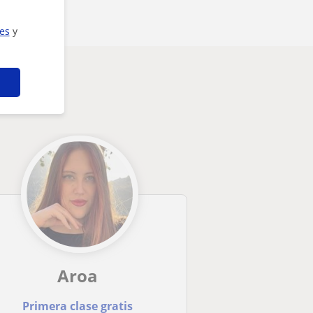
ies
y
Aroa
Primera clase gratis