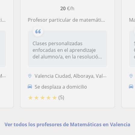
20
€/h
etc
Profesor particular de matemáticas con experiencia en diferentes cursos y niveles
M
Clases personalizadas
enfocadas en el aprendizaje
del alumno/a, en la resolución
de...
es
Valencia Ciudad, Alboraya, Valencia (Ciudad), Benetússer, Burjassot, C...
Se desplaza a domicilio
★
★
★
★
★
(5)
Ver todos los profesores de Matemáticas en Valencia