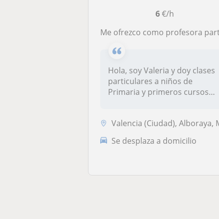
6
€/h
Me ofrezco como profesora particular para niños de Primaria . Ayudo con deberes, exámenes , 
Hola, soy Valeria y doy clases
particulares a niños de
Primaria y primeros cursos
de...
Valencia (Ciudad), Alboraya, Mislata, Tavernes Blanqu
Se desplaza a domicilio