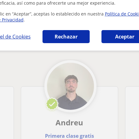
eficacia, así como para ofrecerte una mejor experiencia.
lic en “Aceptar”, aceptas lo establecido en nuestra
Política de Cook
e Privacidad
.
el de Cookies
Rechazar
Aceptar
áticas en Valencia que pueden interesarte
Andreu
Primera clase gratis