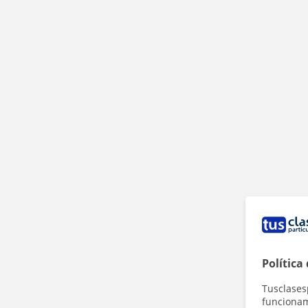
Política
Tusclases
funcionami