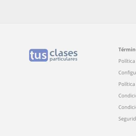
Términ
Polític
Configu
Polític
Condici
Condic
Seguri