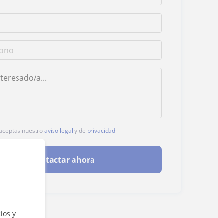
, aceptas nuestro
aviso legal
y de
privacidad
Contactar ahora
ios y