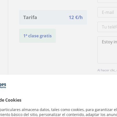
Tarifa
12
€/h
1ª clase gratis
Al hacer clic
 de Cookies
particulares almacena datos, tales como cookies, para garantizar el
¿Hay algún error en este perfil?
Cuéntanos
ento básico del sitio, personalizar el contenido, adaptar los anunc