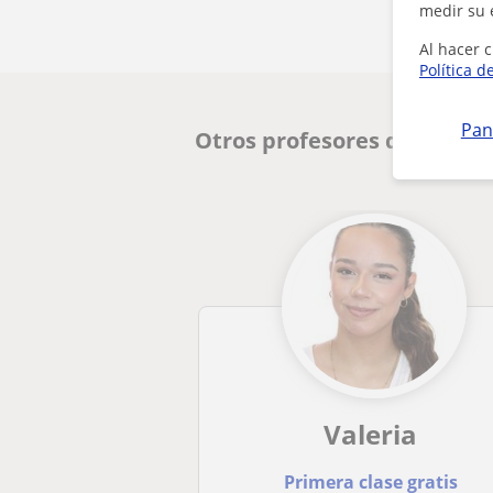
medir su 
Al hacer c
Política d
Pan
Otros profesores de Matem
Valeria
Primera clase gratis