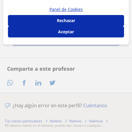
Panel de Cookies
Rechazar
Al hacer clic, aceptas nuestro
aviso legal
y de
privacidad
Aceptar
Contactar ahora
Comparte a este profesor
¿Hay algún error en este perfil?
Cuéntanos
Tus clases particulares
Italiano
Nativos
Valencia
mi idioma nativo es el italiano, puedo dar clases a cualquie...