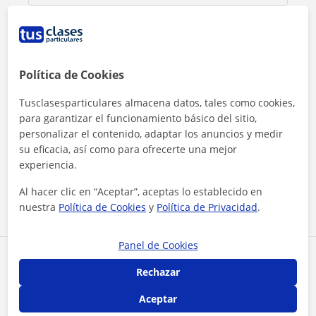
Política de Cookies
Tusclasesparticulares almacena datos, tales como cookies,
para garantizar el funcionamiento básico del sitio,
personalizar el contenido, adaptar los anuncios y medir
Al hacer clic, aceptas nuestro
aviso legal
y de
privacidad
su eficacia, así como para ofrecerte una mejor
experiencia.
Contactar ahora
Al hacer clic en “Aceptar”, aceptas lo establecido en
nuestra
Política de Cookies
y
Política de Privacidad
.
Panel de Cookies
Comparte a este profesor
Rechazar
Aceptar