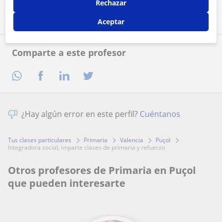
Contactar ahora
Rechazar
Aceptar
Comparte a este profesor
¿Hay algún error en este perfil?
Cuéntanos
Tus clases particulares
Primaria
Valencia
Puçol
integradora social, imparte clases de primaria y refuerzo
Otros profesores de Primaria en Puçol
que pueden interesarte