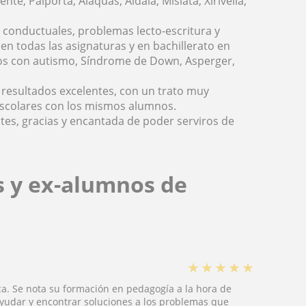
te, Paiporta, Alaquas, Aldaia, Mislata, Xirivella,
 conductuales, problemas lecto-escritura y
en todas las asignaturas y en bachillerato en
mnos con autismo, Síndrome de Down, Asperger,
 resultados excelentes, con un trato muy
 escolares con los mismos alumnos.
es, gracias y encantada de poder serviros de
s y ex-alumnos de
★
★
★
★
★
ca. Se nota su formación en pedagogía a la hora de
yudar y encontrar soluciones a los problemas que