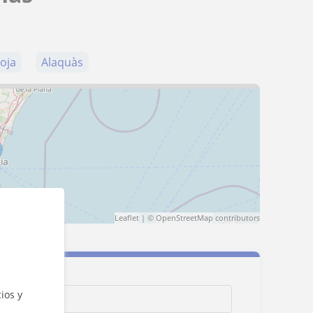
oja
Alaquàs
Leaflet
| ©
OpenStreetMap
contributors
ios y