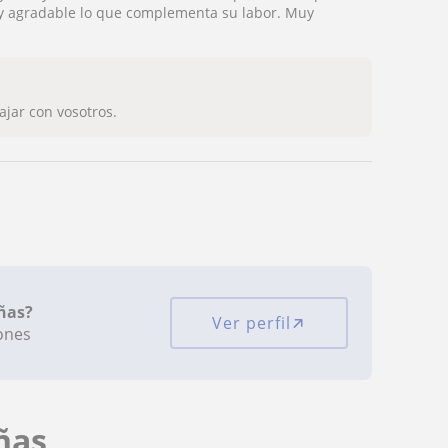
 y agradable lo que complementa su labor. Muy
jar con vosotros.
ñas?
Ver perfil
iones
ñas