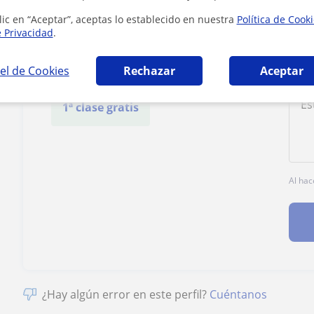
Cañas
lic en “Aceptar”, aceptas lo establecido en nuestra
Política de Cook
e Privacidad
.
Tarifa
6
€/h
el de Cookies
Rechazar
Aceptar
1ª clase gratis
Al hac
¿Hay algún error en este perfil?
Cuéntanos