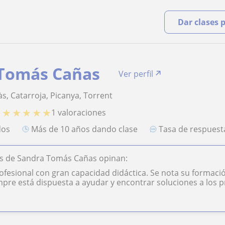
Dar clases 
Tomás Cañas
Ver perfil
uàs, Catarroja, Picanya, Torrent
★
★
★
★
★
1 valoraciones
O
dos
más de 10 años dando clase
Tasa de respues
s de Sandra Tomás Cañas opinan:
ofesional con gran capacidad didáctica. Se nota su formaci
pre está dispuesta a ayudar y encontrar soluciones a los p