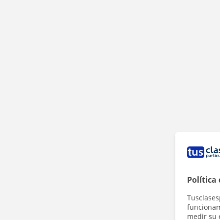
Política
Tusclases
funcionami
medir su 