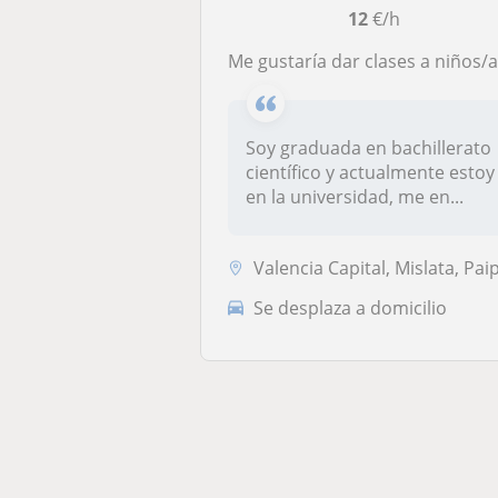
12
€/h
Me gustaría dar clases a niños/as de la Eso o de primaria (ya sea tanto repaso como empezar algún tema, apartado, asignatura…
Soy graduada en bachillerato
científico y actualmente estoy
en la universidad, me en...
Valencia Capital, Mislata, Paiporta, Xirivell
Se desplaza a domicilio