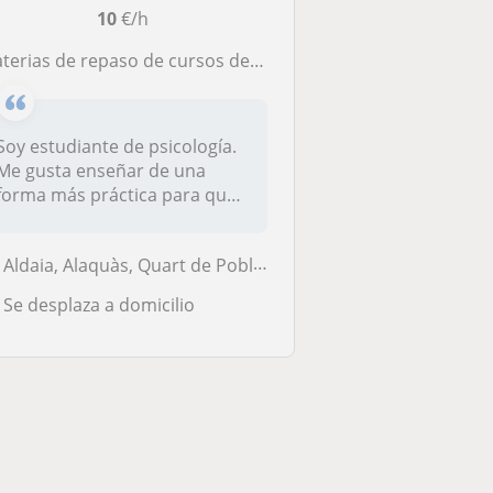
10
€/h
terias de repaso de cursos de primaria y la ESO, también inglés hasta 2º de bachiller
Soy estudiante de psicología.
Me gusta enseñar de una
forma más práctica para que
no...
Aldaia, Alaquàs, Quart de Poblet, Xirivella
Se desplaza a domicilio