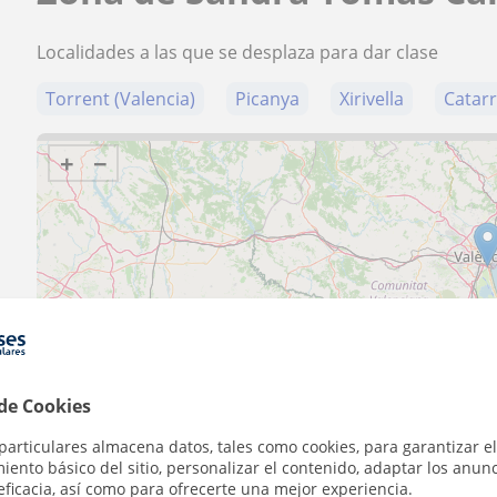
Localidades a las que se desplaza para dar clase
Torrent (Valencia)
Picanya
Xirivella
Catarr
+
−
30 km
20 mi
 de Cookies
particulares almacena datos, tales como cookies, para garantizar el
Contacta con Sandra Tomás
ento básico del sitio, personalizar el contenido, adaptar los anunc
eficacia, así como para ofrecerte una mejor experiencia.