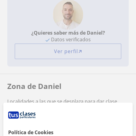
¿Quieres saber más de Daniel?
Datos verificados
Ver perfil
Zona de Daniel
Localidades a las que se desplaza para dar clase
Godella
Vinalesa
Rocafort
Museros
Moncada
Alfara del Patriarca
Política de Cookies