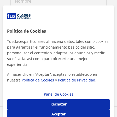
Política de Cookies
Tusclasesparticulares almacena datos, tales como cookies,
para garantizar el funcionamiento básico del sitio,
personalizar el contenido, adaptar los anuncios y medir
su eficacia, así como para ofrecerte una mejor
experiencia.
Al hacer clic, aceptas nuestro
aviso legal
y de
privacidad
Al hacer clic en “Aceptar”, aceptas lo establecido en
nuestra
Política de Cookies
y
Política de Privacidad
.
Contactar ahora
Panel de Cookies
Rechazar
Aceptar
Comparte a este profesor