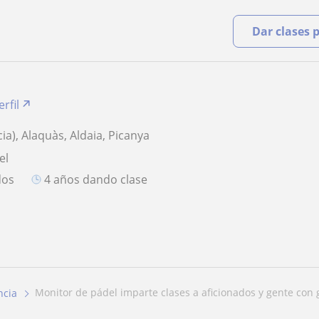
Dar clases 
rfil
ia), Alaquàs, Aldaia, Picanya
el
dos
4 años dando clase
monitor de pádel imparte clases a aficionados y gente con g
ncia