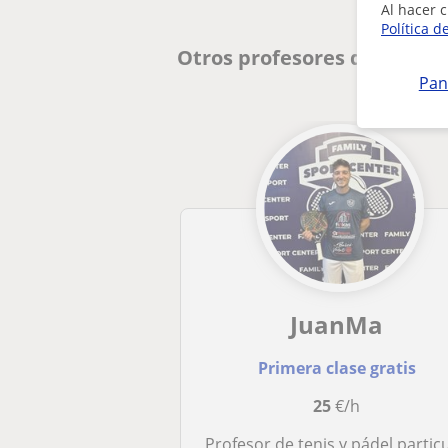
Al hacer c
Política d
Otros profesores de Padel 
Pan
JuanMa
Primera clase gratis
25
€/h
Profesor de tenis y pádel particular en Valenc