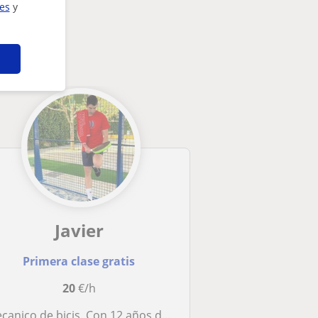
ies
y
Javier
Primera clase gratis
20
€/h
ecanico de bicis. Con 12 años de experencia