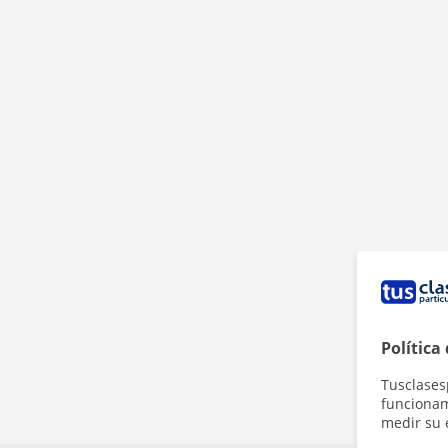
Política
Tusclases
funcionami
medir su 