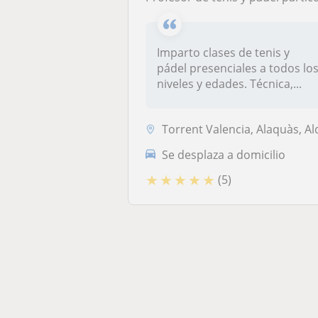
Imparto clases de tenis y
pádel presenciales a todos lo
niveles y edades. Técnica,...
Torrent Valencia, Alaquàs, Aldaia, Picanya, Torrent (Valenci
Se desplaza a domicilio
★
★
★
★
★
(5)