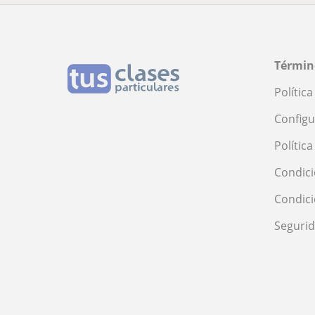
Términ
Polític
Configu
Polític
Condici
Condic
Seguri