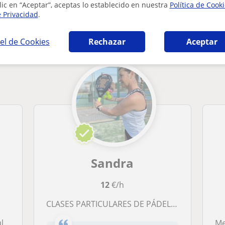
lic en “Aceptar”, aceptas lo establecido en nuestra
Política de Cook
e Privacidad
.
en Torrent (Valencia) que pueden interesarte
el de Cookies
Rechazar
Aceptar
Sandra
12
€/h
CLASES PARTICULARES DE PÁDEL EN TORRENT (VALENCIA)
ia
M