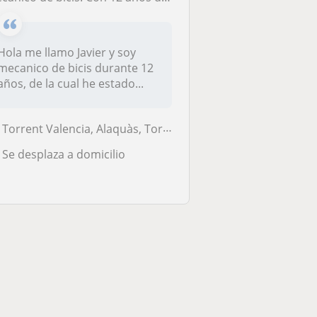
Hola me llamo Javier y soy
mecanico de bicis durante 12
años, de la cual he estado...
Torrent Valencia, Alaquàs, Torrent (Valencia), Albal, Aldaia, Massanas...
Se desplaza a domicilio