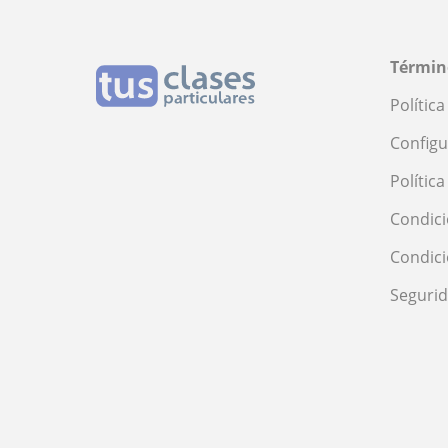
Términ
Polític
Configu
Polític
Condici
Condic
Seguri