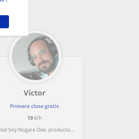
Víctor
Primera clase gratis
19
€/h
ola! Soy Nogare Dee, productor de música electrónica y DJ con más de 20 años de trayectoria en las cabinas. Si siempre has queri