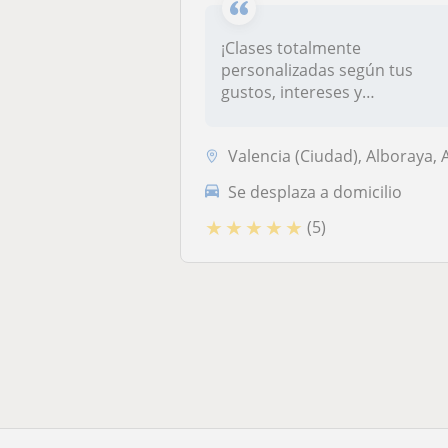
¡Clases totalmente
personalizadas según tus
gustos, intereses y
objetivos!Te ofrezco...
Valencia (Ciudad), Alboraya, Almàssera, Bonrepòs I Mirambell, Mislata, Tavernes Blanq
Se desplaza a domicilio
★
★
★
★
★
(5)