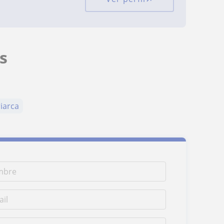
s
riarca