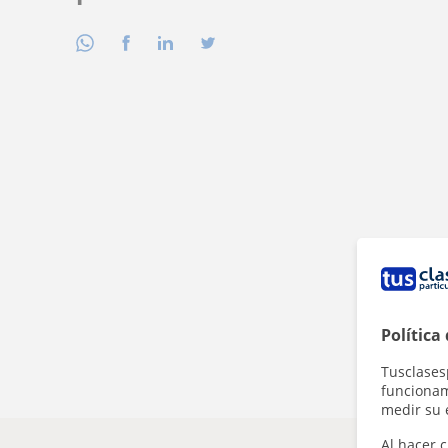
Política
Tusclases
funcionami
medir su 
Al hacer c