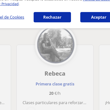
e Privacidad
.
 en Valencia que pueden interesarte
el de Cookies
Rechazar
Aceptar
Rebeca
Primera clase gratis
20
€/h
s!
Clases particulares para reforzar cualquier asignatura de música, preparación de pruebas de conservatorio así como clarinete
¡H