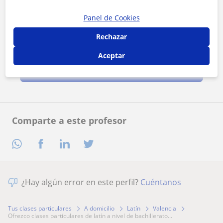
Panel de Cookies
Rechazar
Al hacer clic, aceptas nuestro
aviso legal
y de
privacidad
Aceptar
Contactar ahora
Comparte a este profesor
¿Hay algún error en este perfil?
Cuéntanos
Tus clases particulares
A domicilio
Latín
Valencia
ofrezco clases particulares de latín a nivel de bachillerato...