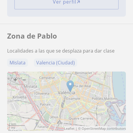
Ver perfil
Zona de Pablo
Localidades a las que se desplaza para dar clase
Mislata
Valencia (Ciudad)
+
−
2 km
1 mi
Leaflet
| ©
OpenStreetMap
contributors