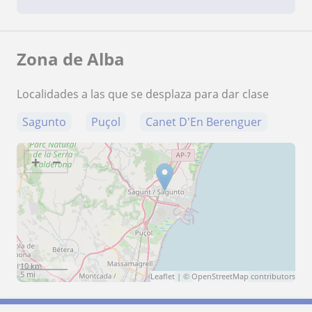
Zona de Alba
Localidades a las que se desplaza para dar clase
Sagunto
Puçol
Canet D'En Berenguer
+
−
10 km
5 mi
Leaflet
| ©
OpenStreetMap
contributors