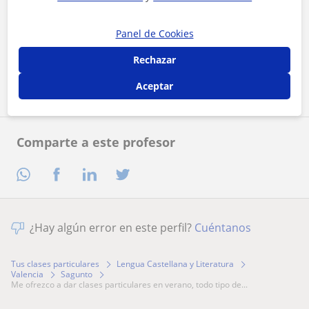
Al hacer clic, aceptas nuestro
aviso legal
y de
privacidad
Panel de Cookies
Rechazar
Contactar ahora
Aceptar
Comparte a este profesor
¿Hay algún error en este perfil?
Cuéntanos
Tus clases particulares
Lengua Castellana y Literatura
Valencia
Sagunto
me ofrezco a dar clases particulares en verano, todo tipo de...