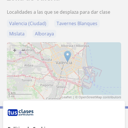
Localidades a las que se desplaza para dar clase
Valencia (Ciudad)
Tavernes Blanques
Mislata
Alboraya
+
−
5 km
3 mi
Leaflet
| ©
OpenStreetMap
contributors
Contacta con Valeria