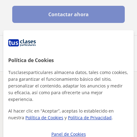
Contactar ahora
Comparte a este profesor
Política de Cookies
Tusclasesparticulares almacena datos, tales como cookies,
para garantizar el funcionamiento básico del sitio,
¿Hay algún error en este perfil?
Cuéntanos
personalizar el contenido, adaptar los anuncios y medir
su eficacia, así como para ofrecerte una mejor
experiencia.
Tus clases particulares
Primaria
Valencia
Ontinyent
persona con paciencia que le gusta enseñar y explicar a pers...
Al hacer clic en “Aceptar”, aceptas lo establecido en
nuestra
Política de Cookies
y
Política de Privacidad
.
Otros profesores de Primaria en
Ontinyent que pueden interesarte
Panel de Cookies