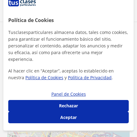
Política de Cookies
Zona de Jose
Tusclasesparticulares almacena datos, tales como cookies,
para garantizar el funcionamiento básico del sitio,
personalizar el contenido, adaptar los anuncios y medir
Localidades a las que se desplaza para dar clase
su eficacia, así como para ofrecerte una mejor
experiencia.
Valencia (Ciudad)
Tavernes Blanques
Al hacer clic en “Aceptar”, aceptas lo establecido en
Almàssera
Alboraya
nuestra
Política de Cookies
y
Política de Privacidad
.
+
−
Panel de Cookies
Rechazar
Aceptar
2 km