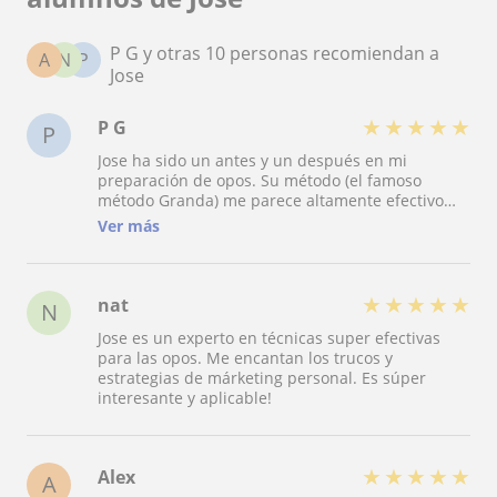
P G y otras 10 personas recomiendan a
A
N
P
Jose
★
★
★
★
★
P G
P
Jose ha sido un antes y un después en mi
preparación de opos. Su método (el famoso
método Granda) me parece altamente efectivo
para unas opos de profesorado. He aprendido
Ver más
mucho sobre mí mismo y sigo aprendiendo con
él.
★
★
★
★
★
nat
N
Jose es un experto en técnicas super efectivas
para las opos. Me encantan los trucos y
estrategias de márketing personal. Es súper
interesante y aplicable!
★
★
★
★
★
Alex
A