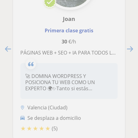
Joan
Primera clase gratis
30
€/h
PÁGINAS WEB + SEO + IA PARA TODOS LOS NIVELES
🚀 DOMINA WORDPRESS Y
POSICIONA TU WEB COMO UN
EXPERTO 🌍✨Tanto si estás
empezando c...
Valencia (Ciudad)
Se desplaza a domicilio
★
★
★
★
★
(5)