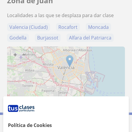
Zona de Juan
Localidades a las que se desplaza para dar clase
Valencia (Ciudad)
Rocafort
Moncada
Godella
Burjassot
Alfara del Patriarca
+
−
5 km
3 mi
Leaflet
| ©
OpenStreetMap
contributors
Política de Cookies
Contacta con Juan