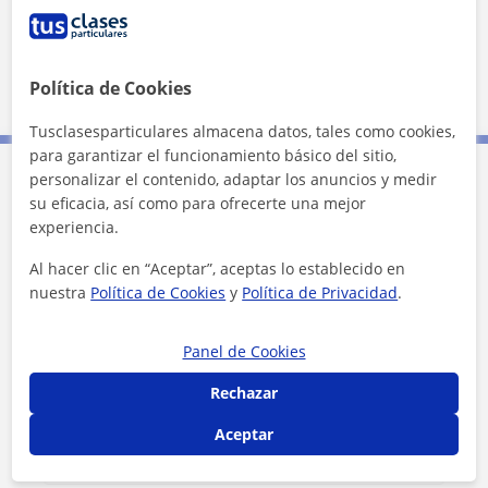
Localidades a las que se desplaza para dar clase
Guardamar de la Safor
Gandia
Daimús
Bellreguard
Política de Cookies
Tusclasesparticulares almacena datos, tales como cookies,
para garantizar el funcionamiento básico del sitio,
personalizar el contenido, adaptar los anuncios y medir
Contacta con Joan
su eficacia, así como para ofrecerte una mejor
experiencia.
Tarifa
7
€/h
Al hacer clic en “Aceptar”, aceptas lo establecido en
nuestra
Política de Cookies
y
Política de Privacidad
.
Panel de Cookies
Rechazar
Aceptar