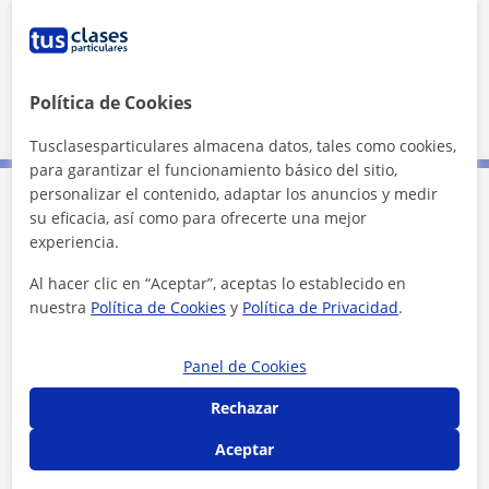
Política de Cookies
5 km
3 mi
Leaflet
| ©
OpenStreetMap
contributors
Tusclasesparticulares almacena datos, tales como cookies,
para garantizar el funcionamiento básico del sitio,
personalizar el contenido, adaptar los anuncios y medir
su eficacia, así como para ofrecerte una mejor
Contacta con Javier
experiencia.
Al hacer clic en “Aceptar”, aceptas lo establecido en
Tarifa
30
€/h
nuestra
Política de Cookies
y
Política de Privacidad
.
1ª clase gratis
Panel de Cookies
Rechazar
Aceptar