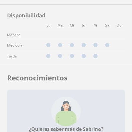
Disponibilidad
Lu
Ma
Mi
Ju
Vi
Sá
Do
Mañana
Mediodía
Tarde
Reconocimientos
¿Quieres saber más de Sabrina?