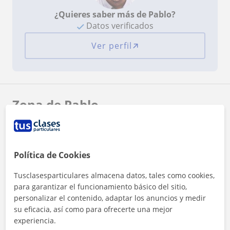
¿Quieres saber más de Pablo?
Datos verificados
Ver perfil
Zona de Pablo
Localidades a las que se desplaza para dar clase
Sagunto
Faura
Benifairó de Les Valls
Política de Cookies
Canet D'En Berenguer
Puçol
Tusclasesparticulares almacena datos, tales como cookies,
para garantizar el funcionamiento básico del sitio,
+
−
personalizar el contenido, adaptar los anuncios y medir
su eficacia, así como para ofrecerte una mejor
experiencia.