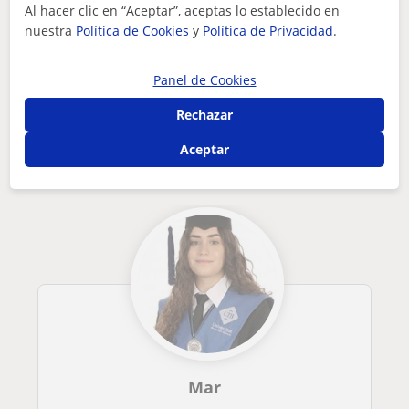
Al hacer clic en “Aceptar”, aceptas lo establecido en
¿Hay algún error en este perfil?
Cuéntanos
nuestra
Política de Cookies
y
Política de Privacidad
.
Tus clases particulares
Física
Valencia
Llíria
Panel de Cookies
profesor titulado de física imparte clases de forma online y...
Rechazar
Otros profesores de Física en Llíria que
pueden interesarte
Aceptar
Mar