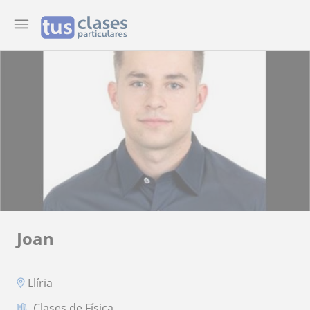
Joan
Llíria
Clases de Física