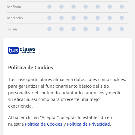
Mañana
Mediodía
Tarde
Reconocimientos
Profesor Voluntario
Política de Cookies
Jessica es voluntario en TusClases Solidarias
Tusclasesparticulares almacena datos, tales como cookies,
para garantizar el funcionamiento básico del sitio,
Formación y títulos
personalizar el contenido, adaptar los anuncios y medir
su eficacia, así como para ofrecerte una mejor
experiencia.
Psicología
Grado (cursando)
Al hacer clic en “Aceptar”, aceptas lo establecido en
nuestra
Política de Cookies
y
Política de Privacidad
.