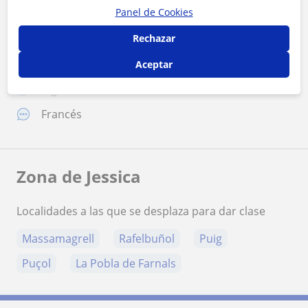
Idiomas
Panel de Cookies
Rechazar
Español
Valenciano
Aceptar
Inglés
Francés
Zona de Jessica
Localidades a las que se desplaza para dar clase
Massamagrell
Rafelbuñol
Puig
Puçol
La Pobla de Farnals